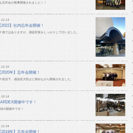
も忘年会が無事開催されました！！
.12.13
【2022】社内忘年会開催！
ナ渦ではありますが、感染対策をしっかりして行いました。
.12.10
【2020年】忘年会開催！
ナ状況下、感染拡大防止に努めながら開催されました。
.10.14
GARDEX開催中です！
RDEX開催中です！
.12.24
【2019年】忘年会開催！