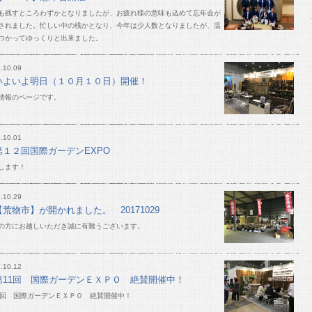
も残すところわずかとなりましたが、お疲れ様の意味も込めて忘年会が
されました。忙しい中の桟かとなり、今年は少人数となりましたが、温
つかってゆっくりと出来ました。
.10.09
いよいよ明日（１０月１０日）開催！
情報のページです。
.10.01
第１２回国際ガーデンEXPO
します！
.10.29
【荒物市】が開かれました。 20171029
の方にお越しいただき誠に有難うございます。
.10.12
第11回 国際ガーデンＥＸＰＯ 絶賛開催中！
1回 国際ガーデンＥＸＰＯ 絶賛開催中！