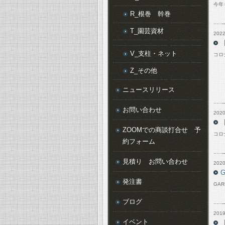
今年
R_根巻 幹巻
T_園芸資材
2022
V_支柱・ネット
コロ
Z_その他
ニュースリリース
お問い合わせ
2020
ZOOMでの商談打合せ 予
コロ
約フォーム
見積り お問い合わせ
2020
発注書
GA
ブログ
2019
イベント