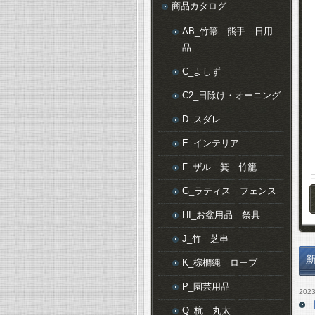
商品カタログ
AB_竹箒 熊手 日用
品
C_よしず
C2_日除け・オーニング
D_スダレ
E_インテリア
F_ザル 箕 竹籠
G_ラティス フェンス
HI_お盆用品 祭具
J_竹 芝串
K_棕櫚縄 ロープ
P_園芸用品
2023
Q_杭 丸太