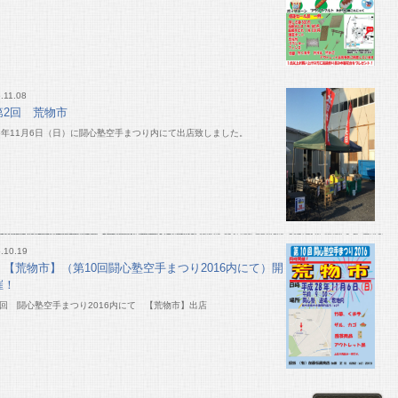
.11.08
第2回 荒物市
16年11月6日（日）に闘心塾空手まつり内にて出店致しました。
.10.19
【荒物市】（第10回闘心塾空手まつり2016内にて）開
催！
0回 闘心塾空手まつり2016内にて 【荒物市】出店