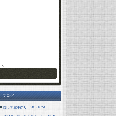
さい。
ブログ
闘心塾空手祭り 20171029