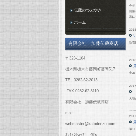
今年
伝蔵のつぶやき
開催
泉に
ホーム
2018
新着
有限会社 加藤伝蔵商店
〒323-1104
2018
栃木県栃木市藤岡町藤岡517
参加
TEL 0282-62-2013
2017
FAX 0282-62-3110
大勢
有限会社 加藤伝蔵商店
mail:
2017
webmaster@katodenzo.com
第1
ｵﾝﾗｲﾝｼｮｯﾌﾟ 伝's