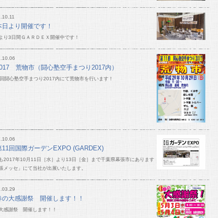
.10.11
本日より開催です！
より3日間ＧＡＲＤＥＸ開催中です！
.10.06
2017 荒物市（闘心塾空手まつり2017内）
1回闘心塾空手まつり2017内にて荒物市を行います！
.10.06
第11回国際ガーデンEXPO (GARDEX)
も2017年10月11日［水］より13日［金］まで千葉県幕張市にあります
張メッセ」にて当社が出展いたします。
.03.29
春の大感謝祭 開催します！！
大感謝祭 開催します！！