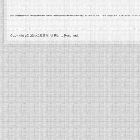
Copyright (C) 加藤伝蔵商店 All Rights Reserved.