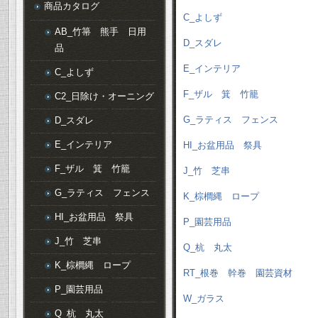
商品カタログ
C_よしず
AB_竹箒 熊手 日用
D_スダレ
品
E_インテリア
C_よしず
F_ザル 箕 竹籠
C2_日除け・オーニング
G_ラティス フェンス
D_スダレ
E_インテリア
HI_お盆用品 祭具
F_ザル 箕 竹籠
J_竹 芝串
G_ラティス フェンス
K_棕櫚縄 ロープ
HI_お盆用品 祭具
P_園芸用品
J_竹 芝串
Q_杭 丸太
K_棕櫚縄 ロープ
RT_根巻 幹巻 園芸資材
P_園芸用品
W_ガラス
Q_杭 丸太