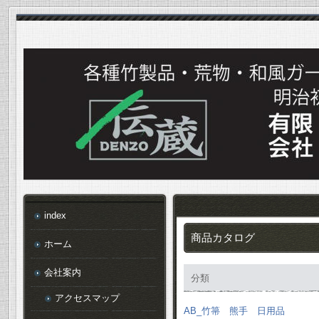
index
商品カタログ
ホーム
会社案内
分類
アクセスマップ
AB_竹箒 熊手 日用品