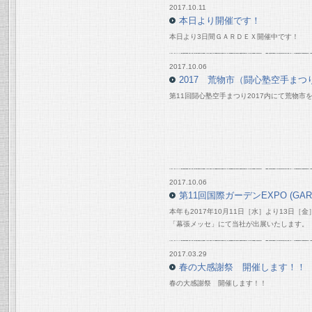
2017.10.11
本日より開催です！
本日より3日間ＧＡＲＤＥＸ開催中です！
2017.10.06
2017 荒物市（闘心塾空手まつり
第11回闘心塾空手まつり2017内にて荒物市
2017.10.06
第11回国際ガーデンEXPO (GAR
本年も2017年10月11日［水］より13日
「幕張メッセ」にて当社が出展いたします。
2017.03.29
春の大感謝祭 開催します！！
春の大感謝祭 開催します！！