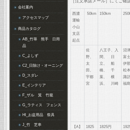
［注文承諾メール］にてご確
会社案内
西濃
50km
150km
250
アクセスマップ
運輸
小山
商品カタログ
支店
AB_竹箒 熊手 日用
起点
品
佐
八王子、入
沼
C_よしず
野、
間、 日
富
太
立、 船
伊
C2_日除け・オーニング
田、
橋、 千
松
D_スダレ
宇都
葉、 横
諏
宮
浜、 川崎
福
E_インテリア
F_ザル 箕 竹籠
G_ラティス フェンス
HI_お盆用品 祭具
J_竹 芝串
【A】
1825
1825円
19