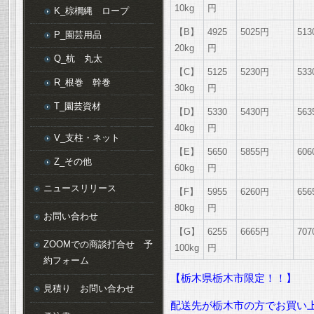
10kg
円
K_棕櫚縄 ロープ
【B】
4925
5025円
51
P_園芸用品
20kg
円
Q_杭 丸太
【C】
5125
5230円
53
R_根巻 幹巻
30kg
円
T_園芸資材
【D】
5330
5430円
56
40kg
円
V_支柱・ネット
【E】
5650
5855円
60
Z_その他
60kg
円
ニュースリリース
【F】
5955
6260円
65
80kg
円
お問い合わせ
【G】
6255
6665円
70
ZOOMでの商談打合せ 予
100kg
円
約フォーム
【栃木県栃木市限定！！】
見積り お問い合わせ
配送先が栃木市の方でお買い上