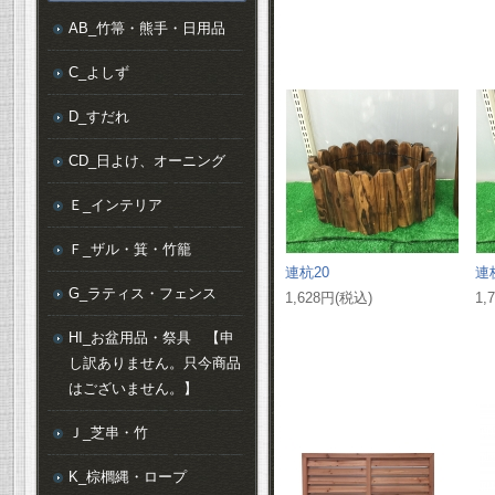
AB_竹箒・熊手・日用品
C_よしず
D_すだれ
CD_日よけ、オーニング
Ｅ_インテリア
Ｆ_ザル・箕・竹籠
連杭20
連
G_ラティス・フェンス
1,628円(税込)
1,
HI_お盆用品・祭具 【申
し訳ありません。只今商品
はございません。】
Ｊ_芝串・竹
K_棕櫚縄・ロープ