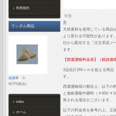
利用規約
※注
ランダム商品
天然素材を使用している商品
より変わる可能性があります
社から配信する「注文承諾メ
ます。
【西濃運輸料金表】（税抜価
3辺合計260ｃｍを超える商
す。
盆栽箒 小
657円(税込)
西濃運輸様の都合上、以下の
と連絡運輸中継料（￥850-￥
算される場合がございます。
index
以下の料金表を参考の上、正
ホーム