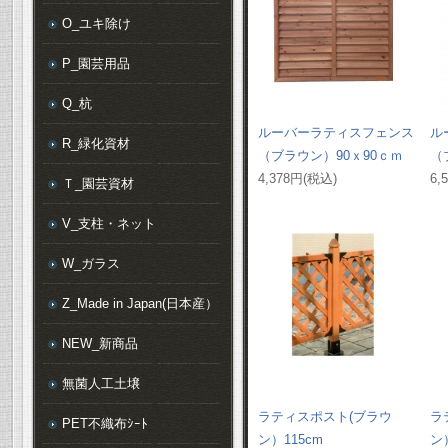
O_ユキ除け
P_園芸用品
Q_杭
ルーバーラティスフェンス
ル
R_緑化資材
（ブラウン）90ｘ90ｃｍ
（
4,378円(税込)
6,
Ｔ_園芸資材
V_支柱・ネット
W_ガラス
Z_Made in Japan(日本産）
NEW_新商品
無菌人工土壌
ラティスポスト(ブラウ
ラ
PET不織布ｼｰﾄ
ン）115cm
ン）