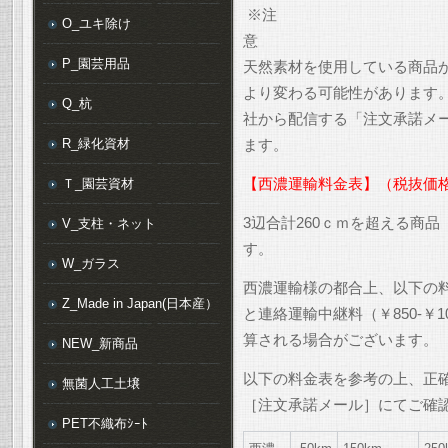
※注
O_ユキ除け
P_園芸用品
天然素材を使用している商品
より変わる可能性があります
Q_杭
社から配信する「注文承諾メ
R_緑化資材
ます。
Ｔ_園芸資材
【西濃運輸料金表】（税抜価
3辺合計260ｃｍを超える商
V_支柱・ネット
す。
W_ガラス
西濃運輸様の都合上、以下の
Z_Made in Japan(日本産）
と連絡運輸中継料（￥850-￥
算される場合がございます。
NEW_新商品
以下の料金表を参考の上、正
無菌人工土壌
［注文承諾メール］にてご確
PET不織布ｼｰﾄ