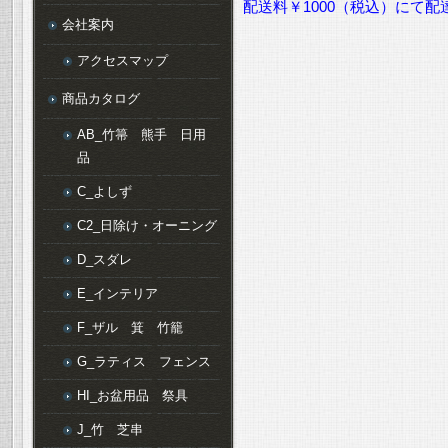
配送料￥1000（税込）にて
会社案内
アクセスマップ
商品カタログ
AB_竹箒 熊手 日用
品
C_よしず
C2_日除け・オーニング
D_スダレ
E_インテリア
F_ザル 箕 竹籠
G_ラティス フェンス
HI_お盆用品 祭具
J_竹 芝串