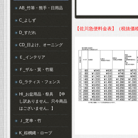
AB_竹箒・熊手・日用品
C_よしず
【佐川急便料金表】（税抜価
D_すだれ
CD_日よけ、オーニング
Ｅ_インテリア
Ｆ_ザル・箕・竹籠
G_ラティス・フェンス
HI_お盆用品・祭具 【申
し訳ありません。只今商品
はございません。】
Ｊ_芝串・竹
K_棕櫚縄・ロープ