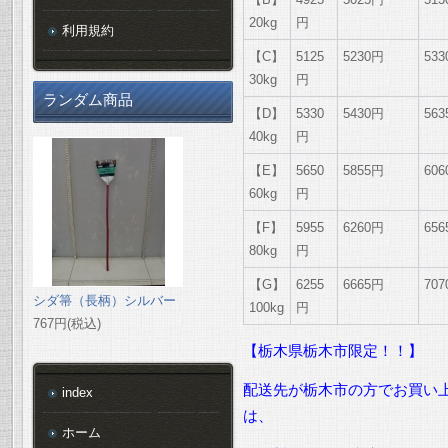
20kg
円
利用規約
【C】
5125
5230円
53
30kg
円
ランダム商品
【D】
5330
5430円
56
40kg
円
【E】
5650
5855円
60
60kg
円
【F】
5955
6260円
65
80kg
円
【G】
6255
6665円
70
シダ箒（長柄）シルバー
100kg
円
767円(税込)
【栃木県栃木市限定！！】
配送先が栃木市の方でお買い上
index
は、
ホーム