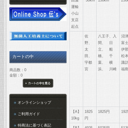
西濃
50km
150km
250
運輸
小山
支店
起点
佐
八王子、入
沼
野、
間、 日
富
太
立、 船
伊
田、
橋、 千
松
カートの中
宇都
葉、 横
諏
宮
浜、 川崎
福
商品数：0
金額：0
カートの中を見る
オンラインショップ
【A】
1825
1825円
19
ご利用ガイド
10kg
円
特商法に基づく表記
【B】
4925
5025円
51