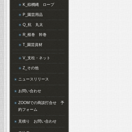
K_棕櫚縄 ロープ
P_園芸用品
Q_杭 丸太
R_根巻 幹巻
T_園芸資材
V_支柱・ネット
Z_その他
ニュースリリース
お問い合わせ
ZOOMでの商談打合せ 予
約フォーム
見積り お問い合わせ