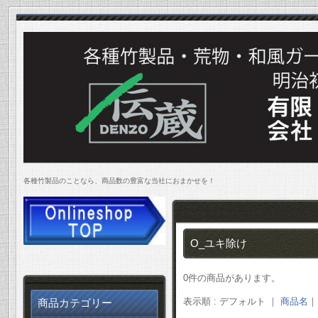
各種竹製品のことなら、商品数の豊富な当社におまかせを！
O_ユキ除け
0件の商品があります。
表示順 : デフォルト ｜
商品名
商品カテゴリー