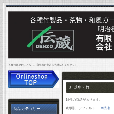
各種竹製品のことなら、商品数の豊富な当社におまかせを！
Ｊ_芝串・竹
15件の商品があります。
表示順 : デフォルト ｜
商品名
商品カテゴリー