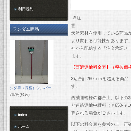
利用規約
※注
ランダム商品
天然素材を使用している商品
より変わる可能性があります
社から配信する「注文承諾メ
ます。
【西濃運輸料金表】（税抜価
3辺合計260ｃｍを超える商
す。
シダ箒（長柄）シルバー
767円(税込)
西濃運輸様の都合上、以下の
と連絡運輸中継料（￥850-￥
算される場合がございます。
index
以下の料金表を参考の上、正
ホーム