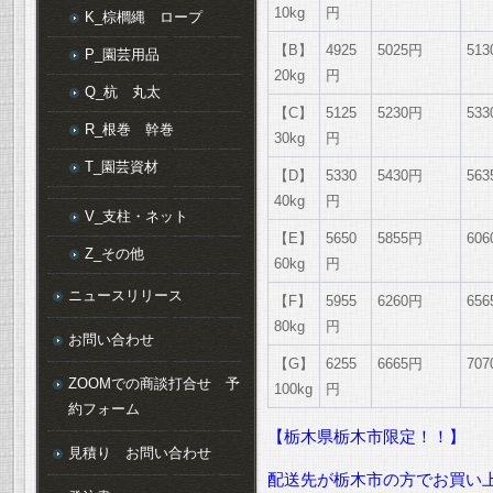
10kg
円
K_棕櫚縄 ロープ
【B】
4925
5025円
51
P_園芸用品
20kg
円
Q_杭 丸太
【C】
5125
5230円
53
R_根巻 幹巻
30kg
円
T_園芸資材
【D】
5330
5430円
56
40kg
円
V_支柱・ネット
【E】
5650
5855円
60
Z_その他
60kg
円
ニュースリリース
【F】
5955
6260円
65
80kg
円
お問い合わせ
【G】
6255
6665円
70
ZOOMでの商談打合せ 予
100kg
円
約フォーム
【栃木県栃木市限定！！】
見積り お問い合わせ
配送先が栃木市の方でお買い上