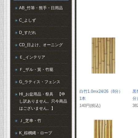
AB_竹箒・熊手・日用品
C_よしず
D_すだれ
CD_日よけ、オーニング
Ｅ_インテリア
Ｆ_ザル・箕・竹籠
G_ラティス・フェンス
白竹1.0mx24/26（8分）
黒竹
HI_お盆用品・祭具 【申
1本
分
し訳ありません。只今商品
140円(税込)
38
はございません。】
Ｊ_芝串・竹
K_棕櫚縄・ロープ