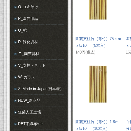
O_ユキ除け
P_園芸用品
Q_杭
園芸支柱竹（篠竹）75ｃｍ
園
R_緑化資材
ｘ8/10 （5本入）
ｘ
140円(税込)
16
Ｔ_園芸資材
V_支柱・ネット
W_ガラス
Z_Made in Japan(日本産）
NEW_新商品
無菌人工土壌
園芸支柱竹（篠竹）1.8ｍ
白竹
PET不織布ｼｰﾄ
ｘ8/10 （10本入）
分