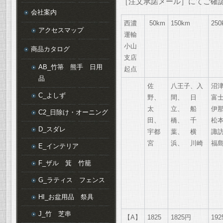
［注文承諾メール］にてご確
会社案内
西濃
50km
150km
250
アクセスマップ
運輸
小山
商品カタログ
支店
AB_竹箒 熊手 日用
起点
品
佐
八王子、入
沼
C_よしず
野、
間、 日
富
太
立、 船
伊
C2_日除け・オーニング
田、
橋、 千
松
D_スダレ
宇都
葉、 横
諏
宮
浜、 川崎
福
E_インテリア
F_ザル 箕 竹籠
G_ラティス フェンス
HI_お盆用品 祭具
J_竹 芝串
【A】
1825
1825円
19