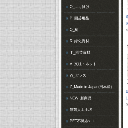
O_ユキ除け
P_園芸用品
9
Q_杭
4
R_緑化資材
Ｔ_園芸資材
V_支柱・ネット
W_ガラス
Z_Made in Japan(日本産）
NEW_新商品
1
9
無菌人工土壌
PET不織布ｼｰﾄ