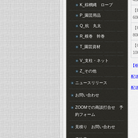
K_棕櫚縄 ロープ
【
P_園芸用品
60
Q_杭 丸太
【
80
R_根巻 幹巻
【
T_園芸資材
10
V_支柱・ネット
【
Z_その他
配
ニュースリリース
配
お問い合わせ
ZOOMでの商談打合せ 予
約フォーム
見積り お問い合わせ