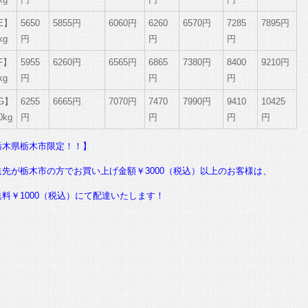
E】
5650
5855円
6060円
6260
6570円
7285
7895円
kg
円
円
円
F】
5955
6260円
6565円
6865
7380円
8400
9210円
kg
円
円
円
G】
6255
6665円
7070円
7470
7990円
9410
10425
0kg
円
円
円
円
栃木県栃木市限定！！】
送先が栃木市の方でお買い上げ金額￥3000（税込）以上のお客様は、
送料￥1000（税込）にて配達いたします！