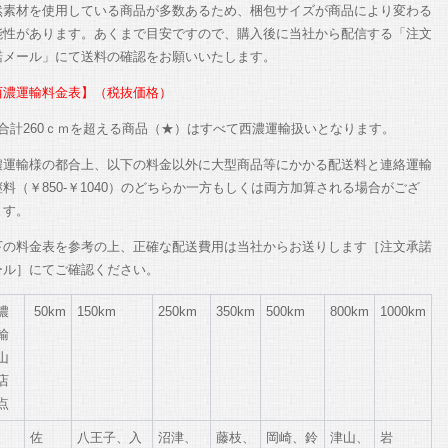
然素材を使用している商品が多数あるため、梱包サイズが商品により変わる
能性があります。あくまで目安ですので、購入後に当社から配信する「注文
諾メール」にて送料の確認をお願いいたします。
西濃運輸料金表】（税抜価格）
辺合計260ｃｍを超える商品（★）はすべて西濃運輸扱いとなります。
濃運輸様の都合上、以下の料金以外に大型商品等にかかる配送料と連絡運輸
料（￥850-￥1040）のどちらか一方もしくは両方加算される場合がござ
ます。
下の料金表を参考の上、正確な配送費用は当社からお送りします［注文承諾
ール］にてご確認ください。
濃
50km
150km
250km
350km
500km
800km
1000km
輸
山
店
点
佐
八王子、入
沼津、
藤枝、
岡崎、鈴
津山、
岩