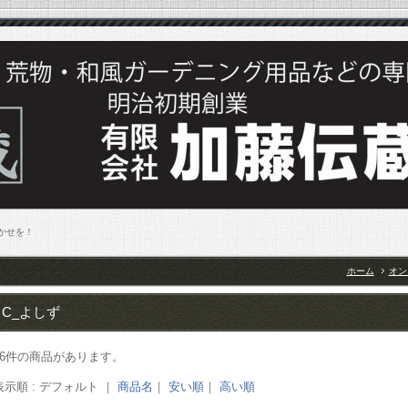
まかせを！
ホーム
オン
C_よしず
26件の商品があります。
表示順 : デフォルト ｜
商品名
｜
安い順
｜
高い順