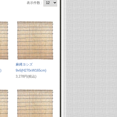
表示件数 :
麻縄ヨシズ
)
9x6(H270xW165cm)
3,278円(税込)