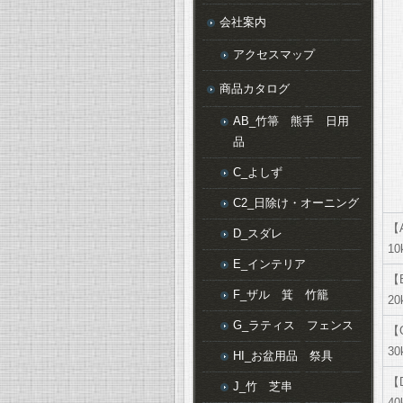
会社案内
アクセスマップ
商品カタログ
AB_竹箒 熊手 日用
品
C_よしず
C2_日除け・オーニング
【
D_スダレ
10
E_インテリア
【
F_ザル 箕 竹籠
20
G_ラティス フェンス
【
30
HI_お盆用品 祭具
【
J_竹 芝串
40