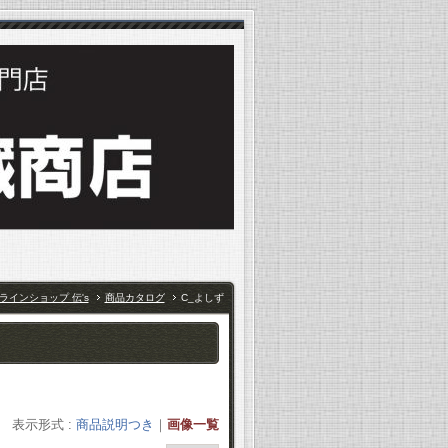
ラインショップ 伝's
商品カタログ
C_よしず
表示形式 :
商品説明つき
｜
画像一覧