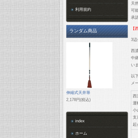
天
利用規約
可
承
【
ランダム商品
3
西
中継
い
以
メ
伸縮式天井箒
西
2,178円(税込)
運
小
支
index
起
ホーム