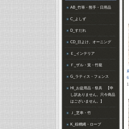
AB_竹箒・熊手・日用品
C_よしず
D_すだれ
CD_日よけ、オーニング
Ｅ_インテリア
Ｆ_ザル・箕・竹籠
G_ラティス・フェンス
6
1
HI_お盆用品・祭具 【申
し訳ありません。只今商品
はございません。】
Ｊ_芝串・竹
K_棕櫚縄・ロープ