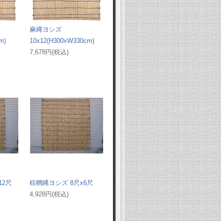
麻縄ヨシズ
m)
10x12(H300xW330cm)
7,678円(税込)
12尺
棕櫚縄ヨシズ 8尺x6尺
4,928円(税込)