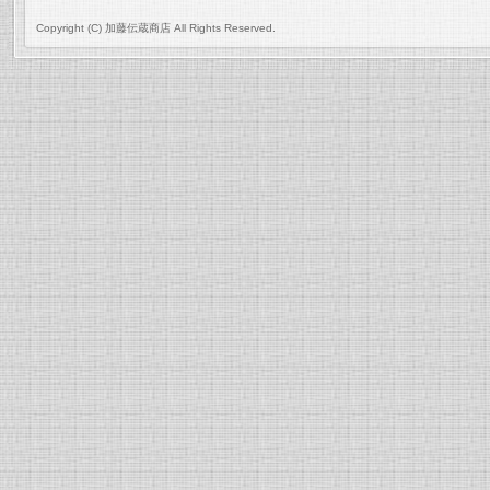
Copyright (C) 加藤伝蔵商店 All Rights Reserved.