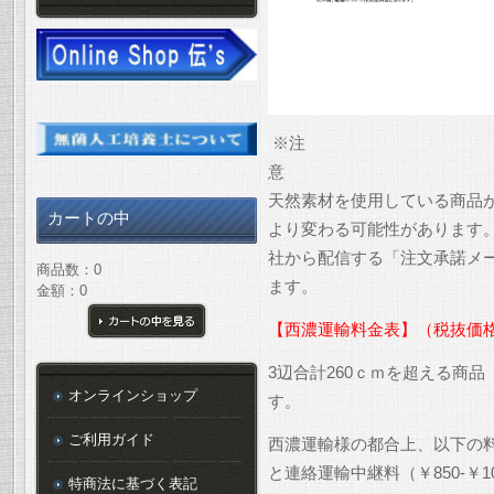
※注
天然素材を使用している商品
カートの中
より変わる可能性があります
社から配信する「注文承諾メ
商品数：0
ます。
金額：0
【西濃運輸料金表】（税抜価
カートの中を見る
3辺合計260ｃｍを超える商
オンラインショップ
す。
ご利用ガイド
西濃運輸様の都合上、以下の
と連絡運輸中継料（￥850-￥
特商法に基づく表記