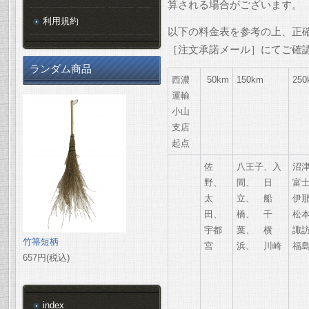
算される場合がございます。
利用規約
以下の料金表を参考の上、正
［注文承諾メール］にてご確
ランダム商品
西濃
50km
150km
250
運輸
小山
支店
起点
佐
八王子、入
沼
野、
間、 日
富
太
立、 船
伊
田、
橋、 千
松
宇都
葉、 横
諏
竹箒短柄
宮
浜、 川崎
福
657円(税込)
index