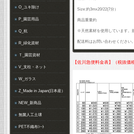
O_ユキ除け
Size:約3mx20/22(7分）
P_園芸用品
商品重量約
※天然素材を使用しています。
Q_杭
配送料はお問い合わせください
R_緑化資材
Ｔ_園芸資材
【佐川急便料金表】（税抜価
V_支柱・ネット
W_ガラス
Z_Made in Japan(日本産）
NEW_新商品
無菌人工土壌
PET不織布ｼｰﾄ