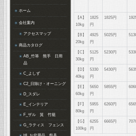
ホーム
【A】
1825
1825円
19
会社案内
10kg
円
アクセスマップ
【B】
4925
5025円
51
20kg
円
商品カタログ
【C】
5125
5230円
53
AB_竹箒 熊手 日用
30kg
円
品
【D】
5330
5430円
56
C_よしず
40kg
円
C2_日除け・オーニング
【E】
5650
5855円
60
60kg
円
D_スダレ
【F】
5955
6260円
65
E_インテリア
80kg
円
F_ザル 箕 竹籠
【G】
6255
6665円
70
G_ラティス フェンス
100kg
円
HI_お盆用品 祭具