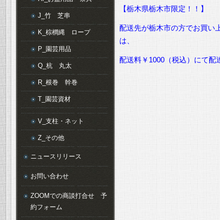
【栃木県栃木市限定！！】
J_竹 芝串
配送先が栃木市の方でお買い上
K_棕櫚縄 ロープ
は、
P_園芸用品
配送料￥1000（税込）にて
Q_杭 丸太
R_根巻 幹巻
T_園芸資材
V_支柱・ネット
Z_その他
ニュースリリース
お問い合わせ
ZOOMでの商談打合せ 予
約フォーム